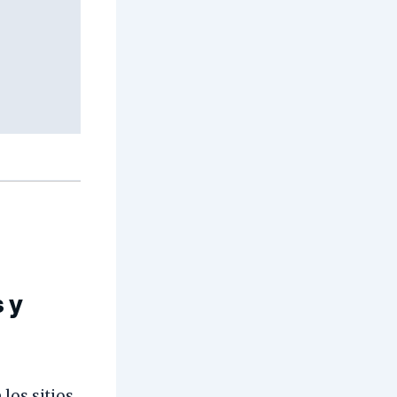
s y
 los sitios