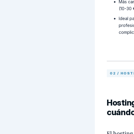
Más car
(10-30 
Ideal p
profesi
complic
02 / HOS
Hosting
cuándo
El hosting