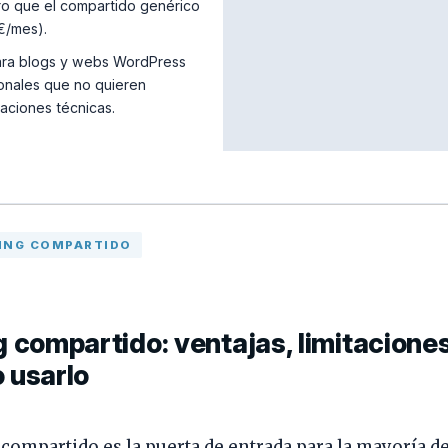
o que el compartido genérico
€/mes).
ara blogs y webs WordPress
onales que no quieren
aciones técnicas.
TING COMPARTIDO
 compartido: ventajas, limitacione
 usarlo
 compartido es la puerta de entrada para la mayoría de