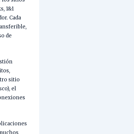
s, 1&1
dor. Cada
ansferible,
so de
estión
itos,
tro sitio
co), el
conexiones
plicaciones
n muchos