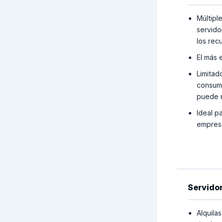
Múltipl
servido
los rec
El más 
Limitado
consume
puede r
Ideal p
empresa
Servido
Alquila