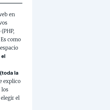
web en
ivos
 (PHP,
. Es como
 espacio
 el
o
(toda la
 explico
 los
elegir el