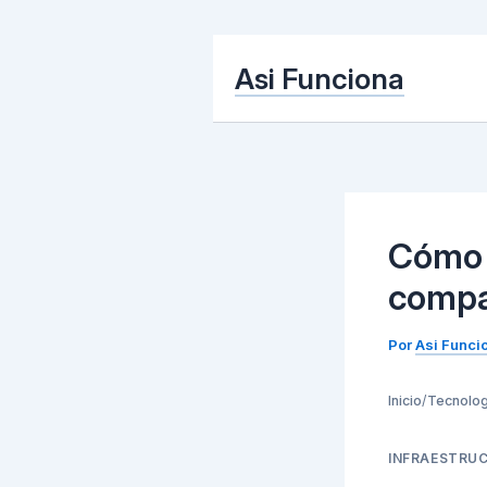
Ir
Asi Funciona
al
contenido
Cómo 
compa
Por
Asi Funci
Inicio
/
Tecnolog
INFRAESTRUC