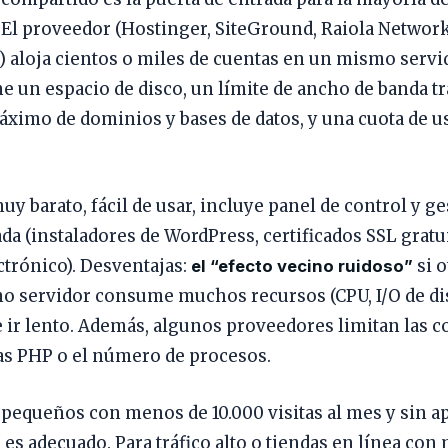
El proveedor (Hostinger, SiteGround, Raiola Network
.) aloja cientos o miles de cuentas en un mismo servi
ne un espacio de disco, un límite de ancho de banda tr
imo de dominios y bases de datos, y una cuota de u
uy barato, fácil de usar, incluye panel de control y g
da (instaladores de WordPress, certificados SSL gratu
ctrónico). Desventajas:
si o
el “efecto vecino ruidoso”
o servidor consume muchos recursos (CPU, I/O de dis
 ir lento. Además, algunos proveedores limitan las 
s PHP o el número de procesos.
s pequeños con menos de 10.000 visitas al mes y sin a
 es adecuado. Para tráfico alto o tiendas en línea co