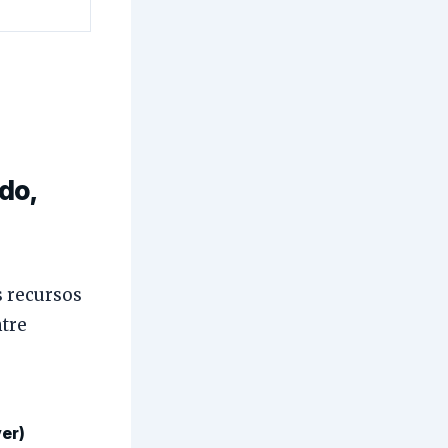
do,
s recursos
ntre
ver)