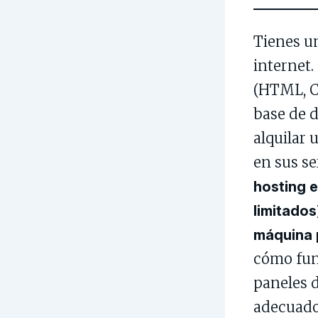
Tienes u
internet.
(HTML, CS
base de d
alquilar 
en sus se
hosting e
limitados
máquina p
cómo func
paneles d
adecuado