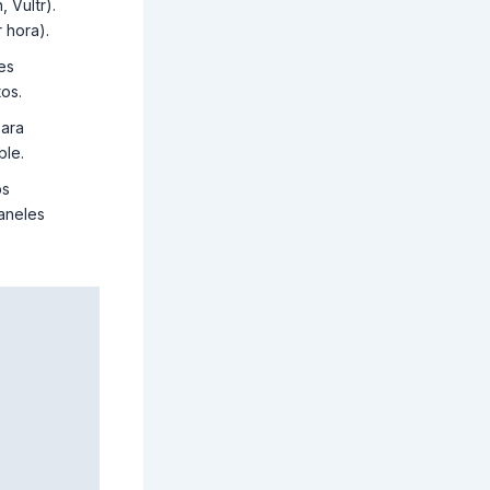
 Vultr).
 hora).
es
os.
para
ble.
os
paneles