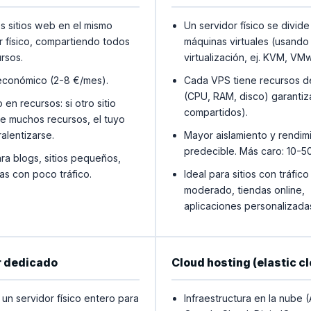
es sitios web en el mismo
Un servidor físico se divide
r físico, compartiendo todos
máquinas virtuales (usando
ursos.
virtualización, ej. KVM, VM
económico (2-8 €/mes).
Cada VPS tiene recursos 
(CPU, RAM, disco) garantiz
 en recursos: si otro sitio
compartidos).
 muchos recursos, el tuyo
alentizarse.
Mayor aislamiento y rendim
predecible. Más caro: 10-5
ara blogs, sitios pequeños,
s con poco tráfico.
Ideal para sitios con tráfico
moderado, tiendas online,
aplicaciones personalizada
r dedicado
Cloud hosting (elastic c
s un servidor físico entero para
Infraestructura en la nube 