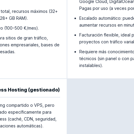
Google Cloud, DigitalOcean,
Pagas por uso (a veces por
 total, recursos máximos (32+
128+ GB RAM).
Escalado automático: pued
aumentar recursos en minut
o (100-500 €/mes).
Facturación flexible, ideal 
ra sitios de gran tráfico,
proyectos con tráfico varia
iones empresariales, bases de
esadas.
Requiere más conocimient
técnicos (sin panel o con 
instalables).
ss Hosting (gestionado)
ing compartido o VPS, pero
ado específicamente para
ss (caché, CDN, seguridad,
zaciones automáticas).