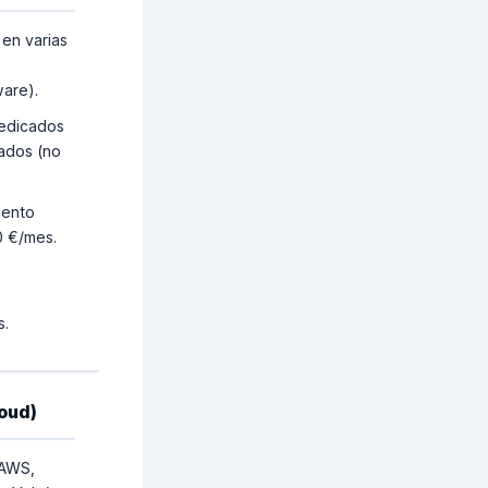
 en varias
ware).
dedicados
ados (no
iento
0 €/mes.
s.
loud)
(AWS,