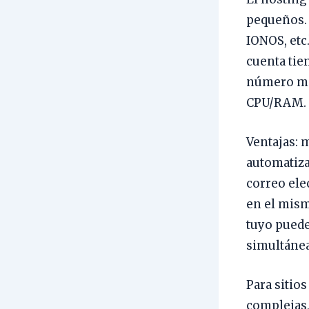
pequeños. 
IONOS, etc
cuenta tie
número máx
CPU/RAM.
Ventajas: m
automatiza
correo ele
en el mism
tuyo puede
simultánea
Para sitio
complejas,