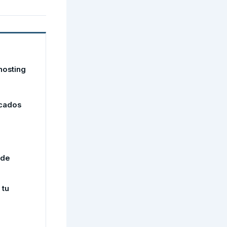
hosting
icados
 de
 tu