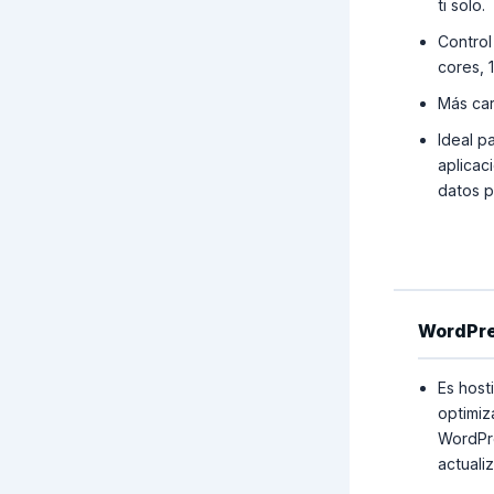
ti solo.
Control
cores, 
Más car
Ideal pa
aplicac
datos p
WordPre
Es host
optimiz
WordPre
actuali