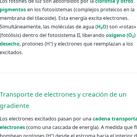
Los fotones de luz son absorbidos por la
clorofila y otros
pigmentos
en los fotosistemas (complejos proteicos en la
membrana del tilacoide). Esta energía excita electrones.
Simultáneamente, las moléculas de agua (
H₂O
) son «rotas»
(fotólisis) dentro del fotosistema II, liberando
oxígeno (O₂
desecho
, protones (H⁺) y electrones que reemplazan a los
excitados.
Transporte de electrones y creación de un
gradiente
Los electrones excitados pasan por una
cadena transport
electrones
(como una cascada de energía). A medida que f
bombean protones (H⁺) desde el estroma hacia el interior d