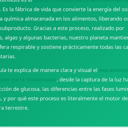
. Es la fábrica de vida que convierte la energía del so
a química almacenada en los alimentos, liberando o
ubproducto. Gracias a este proceso, realizado por
s, algas y algunas bacterias, nuestro planeta mantie
era respirable y sostiene prácticamente todas las c
tarias.
uía te explica de manera clara y visual el
mecanism
lar de la fotosíntesis
, desde la captura de la luz h
ción de glucosa, las diferencias entre las fases lumi
, y por qué este proceso es literalmente el motor de
ra terrestre.