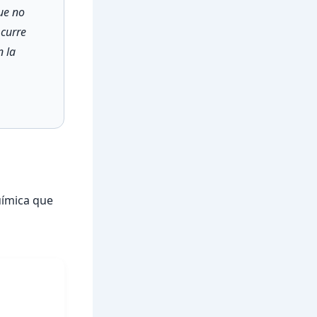
ue no
Ocurre
n la
uímica que