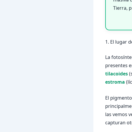
Tierra, 
1. El lugar d
La fotosínt
presentes en
tilacoides
(
estroma
(lí
El pigmento
principalme
las vemos v
capturan ot