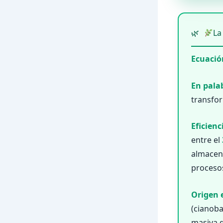
La
Ecuació
En pala
transfo
Eficienc
entre el
almacena
proceso
Origen 
(cianoba
masiva d