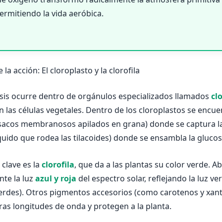
permitiendo la vida aeróbica.
e la acción: El cloroplasto y la clorofila
esis ocurre dentro de orgánulos especializados llamados
cl
 las células vegetales. Dentro de los cloroplastos se encue
sacos membranosos apilados en grana) donde se captura la 
quido que rodea las tilacoides) donde se ensambla la glucos
 clave es la
clorofila
, que da a las plantas su color verde. A
nte la luz
azul y roja
del espectro solar, reflejando la luz ve
erdes). Otros pigmentos accesorios (como carotenos y xant
ras longitudes de onda y protegen a la planta.