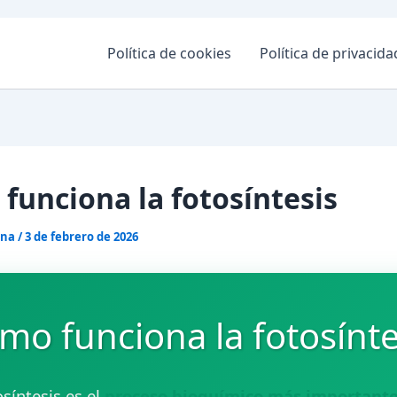
Política de cookies
Política de privacida
funciona la fotosíntesis
ona
/
3 de febrero de 2026
mo funciona la fotosínte
osíntesis es el
proceso bioquímico más importante