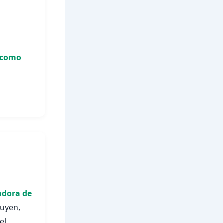
) como
adora de
luyen,
el