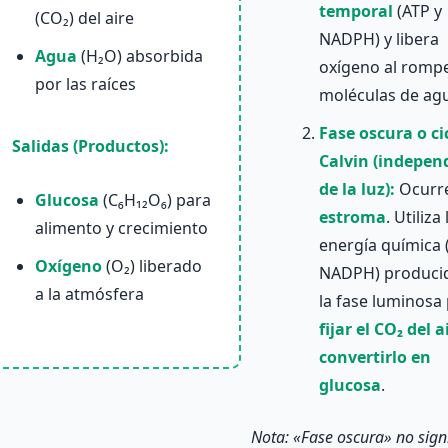
temporal
(ATP y
(CO₂) del aire
NADPH) y libera
Agua
(H₂O) absorbida
oxígeno al romp
por las raíces
moléculas de ag
Fase oscura o ci
Salidas (Productos):
Calvin (indepen
de la luz):
Ocurre
Glucosa
(C₆H₁₂O₆) para
estroma
. Utiliza 
alimento y crecimiento
energía química 
Oxígeno
(O₂) liberado
NADPH) produci
a la atmósfera
la fase luminosa
fijar el CO₂ del a
convertirlo en
glucosa
.
Nota: «Fase oscura» no signi