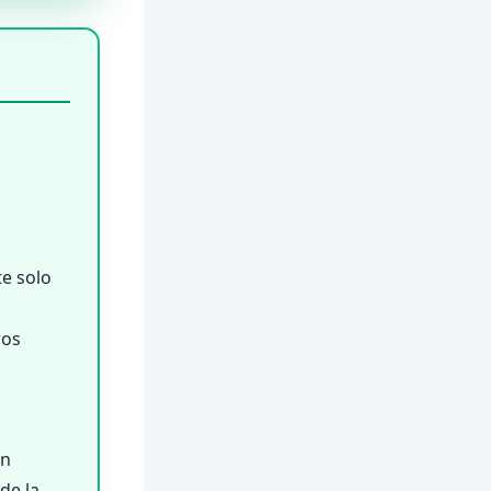
te solo
ros
ón
de la