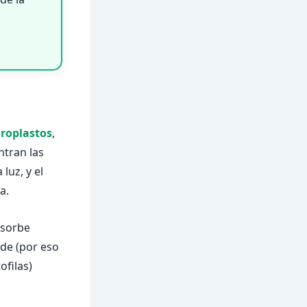
oroplastos
,
ntran las
luz, y el
a.
bsorbe
rde (por eso
ofilas)