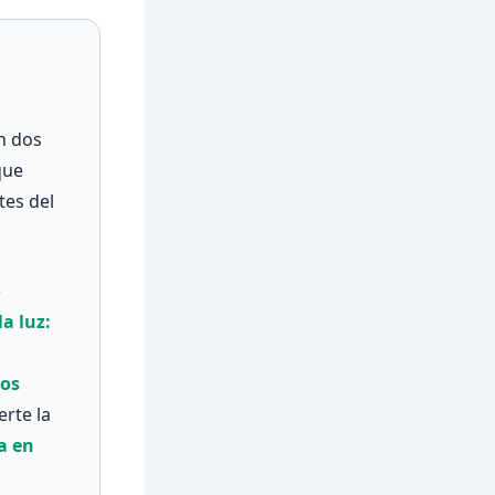
en dos
que
tes del
o
a luz:
os
erte la
a en
a