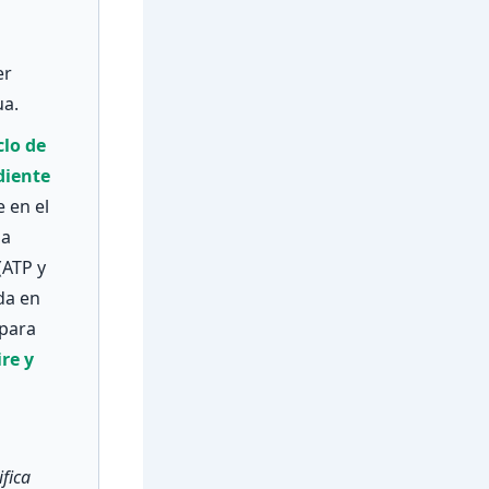
er
ua.
clo de
diente
 en el
la
(ATP y
da en
 para
ire y
fica