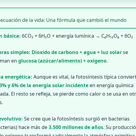
 ecuación de la vida: Una fórmula que cambió el mundo
n básica:
6CO₂ + 6H₂O + energía lumínica → C₆H₁₂O₆ + 6O₂
bras simples:
Dioxido de carbono + agua + luz solar
se
rman en
glucosa (azúcar/alimento) + oxígeno
.
ia energética:
Aunque es vital, la fotosíntesis típica convier
3% y 6% de la energía solar incidente
en energía química
da. El resto se refleja, se pierde como calor o se usa en ot
s.
evolutivo:
Se cree que la fotosíntesis surgió en bacterias
cterias) hace más de
3.500 millones de años
. Su producci
e oxígeno transformó radicalmente la atmósfera primitiva 