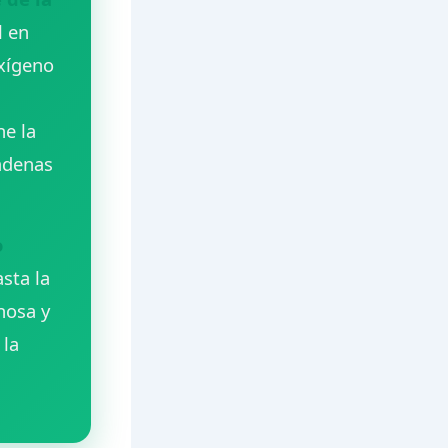
l en
xígeno
ne la
adenas
o
asta la
nosa y
 la