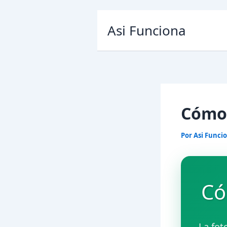
Ir
Asi Funciona
al
contenido
Cómo 
Por
Asi Funci
Có
La fot