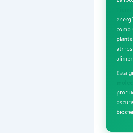
Tierra
energí
como s
planta
atmósf
alimen
Esta g
molecu
produc
oscura
biosfe