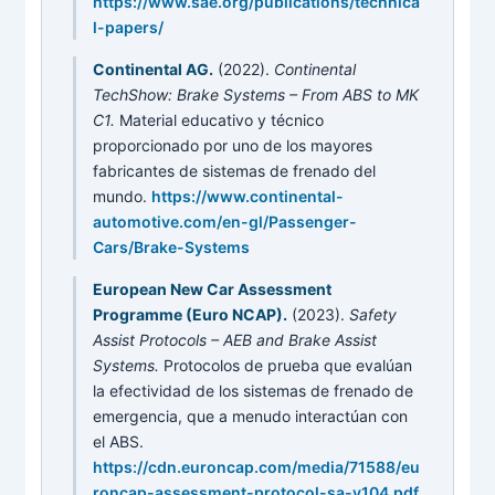
https://www.sae.org/publications/technica
l-papers/
Continental AG.
(2022).
Continental
TechShow: Brake Systems – From ABS to MK
C1.
Material educativo y técnico
proporcionado por uno de los mayores
fabricantes de sistemas de frenado del
mundo.
https://www.continental-
automotive.com/en-gl/Passenger-
Cars/Brake-Systems
European New Car Assessment
Programme (Euro NCAP).
(2023).
Safety
Assist Protocols – AEB and Brake Assist
Systems.
Protocolos de prueba que evalúan
la efectividad de los sistemas de frenado de
emergencia, que a menudo interactúan con
el ABS.
https://cdn.euroncap.com/media/71588/eu
roncap-assessment-protocol-sa-v104.pdf