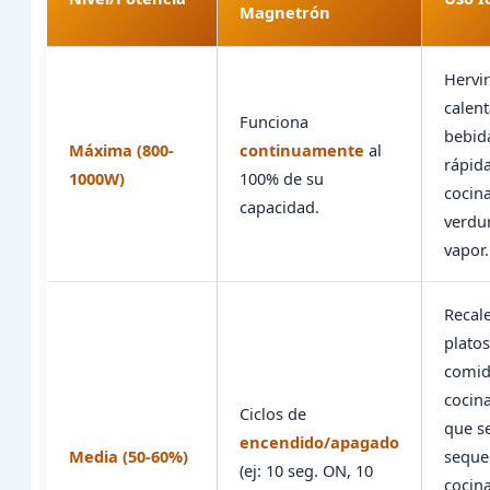
Magnetrón
Hervi
calent
Funciona
bebid
Máxima (800-
continuamente
al
rápid
1000W)
100% de su
cocin
capacidad.
verdur
vapor.
Recal
plato
comi
cocin
Ciclos de
que s
encendido/apagado
Media (50-60%)
seque
(ej: 10 seg. ON, 10
cocin