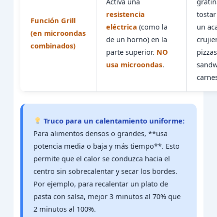
Activa una
gratin
resistencia
tostar
Función Grill
eléctrica
(como la
un ac
(en microondas
de un horno) en la
crujie
combinados)
parte superior.
NO
pizzas
usa microondas
.
sandw
carne
Truco para un calentamiento uniforme:
Para alimentos densos o grandes, **usa
potencia media o baja y más tiempo**. Esto
permite que el calor se conduzca hacia el
centro sin sobrecalentar y secar los bordes.
Por ejemplo, para recalentar un plato de
pasta con salsa, mejor 3 minutos al 70% que
2 minutos al 100%.