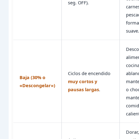
seg. OFF).
carne
pesca
form
suave
Desco
alime
cocina
Ciclos de encendido
ablan
Baja (30% o
muy cortos y
mante
«Descongelar»)
pausas largas
.
o choc
mant
comi
calien
Dorar